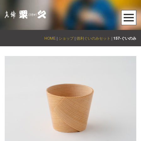
HOME
|
ショップ
|
徳利ぐいのみセット
|
157-ぐいのみ