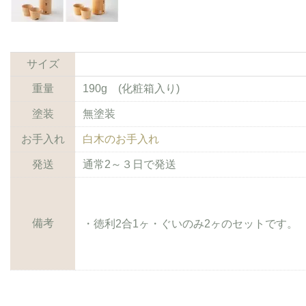
サイズ
重量
190g (化粧箱入り)
塗装
無塗装
お手入れ
白木のお手入れ
発送
通常2～３日で発送
備考
・徳利2合1ヶ・ぐいのみ2ヶのセットです。